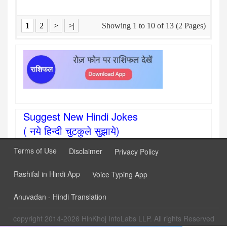
1
2
>
>|
Showing 1 to 10 of 13 (2 Pages)
Suggest New Hindi Jokes
( नये हिन्दी चुटकुले सुझाये)
Terms of Use
Disclaimer
Privacy Policy
Rashifal in Hindi App
Voice Typing App
Anuvadan - Hindi Translation
copyright 2014-2026 HinKhoj InfoLabs LLP. All rights Reserved