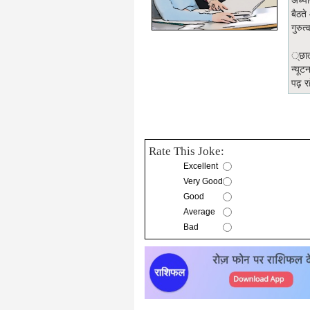
अध्या
बैठते
गुरुत
्छात
न्यूट
पढ़ रह
Rate This Joke:
Excellent
Very Good
Good
Average
Bad