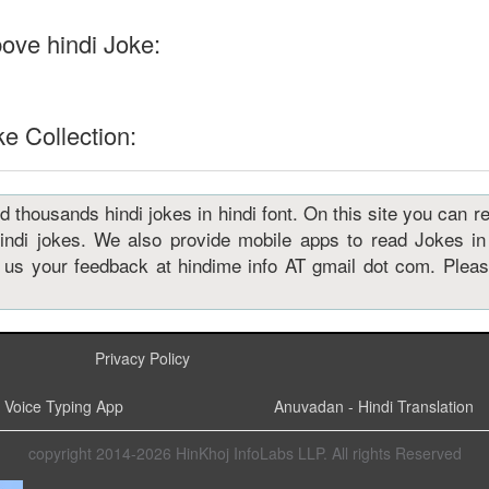
ove hindi Joke:
e Collection:
thousands hindi jokes in hindi font. On this site you can rea
hindi jokes. We also provide mobile apps to read Jokes in
e us your feedback at hindime info AT gmail dot com. Pleas
Privacy Policy
Voice Typing App
Anuvadan - Hindi Translation
copyright 2014-2026 HinKhoj InfoLabs LLP. All rights Reserved